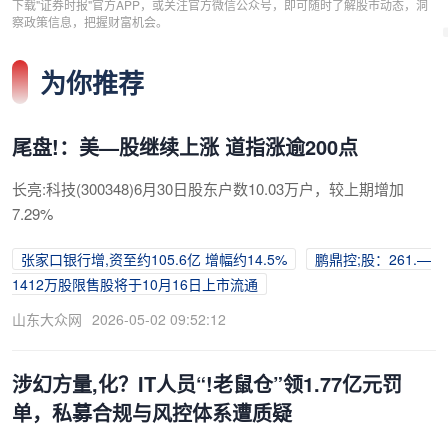
下载"证券时报"官方APP，或关注官方微信公众号，即可随时了解股市动态，洞
察政策信息，把握财富机会。
为你推荐
尾盘!：美—股继续上涨 道指涨逾200点
长亮:科技(300348)6月30日股东户数10.03万户，较上期增加
7.29%
张家口银行增,资至约105.6亿 增幅约14.5%
鹏鼎控;股：261.—
1412万股限售股将于10月16日上市流通
山东大众网
2026-05-02 09:52:12
涉幻方量,化？IT人员“!老鼠仓”领1.77亿元罚
单，私募合规与风控体系遭质疑