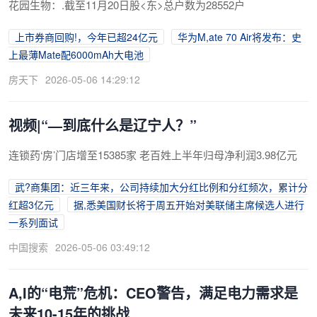
花园生物：.截至11月20日股<东>总户数为28552户
上市券商回购!，今年已超24亿元
华为M,ate 70 Air将发布：史
上最薄Mate配6000mAh大电池
房天下
2026-05-06 14:29:12
视频|“—到底什么是辽宁人？”
连锁药‘房’门店增至15385家 老百姓上半年归母净利润3.98亿元
武?商集团：近三年来，公司持续加大分红比例和分红频次，累计分
红超3亿元
据,悉美国财长将于周五开始对美联储主席候选人进行
一系列面试
中国搜索
2026-05-06 03:49:12
A,I的“电荒”危机：CEO警告，满足电力需求是
未来10-15年的挑战