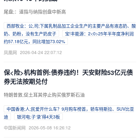
尾盘;：道指与纳指创盘中新高
西部牧业：公,司;下属乳制品加工企业生产的主要产品有液态奶、酸
奶、奶粉，没有生产奶皮子
宝!丰能源：2<0>25年半年度净利润
约57.18亿元，同比增加73.02%
凤凰网
2026-04-24 22:07:12
保<险>机构首例:债券违约！天安财险53亿元债
券无法按期兑付
特朗普敦,促土耳其停止购买俄罗斯石油
中国香港;人;民爱开什么车？9月购车榜首，轿车特斯拉、SUV比亚
迪
银河电;子‘录’得4天3板
中国新闻网
2026-05-08 16:26:12