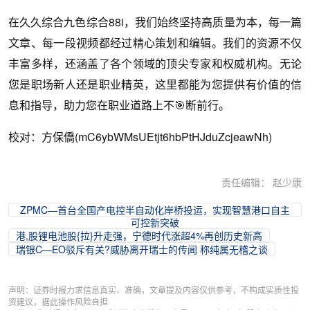
在久久综合九色综合88i，我们始终坚持高质量为本，每一篇
文章、每一段视频都经过精心策划和编辑。我们的资源不仅
丰富多样，还涵盖了各个领域的顶尖专家和权威机构。无论
您是职场新人还是职业精英，这里都能为您提供有价值的信
息和指导，助力您在职业道路上不🎯断前行。
校对：方保僑(mC6ybWMsUEtjt6hbPtHJduZcjeawNh)
责任编辑： 赵少康
ZPMC—首台全国产电控半自动化岸桥投运，实现智慧港口自主
可控新突破
港,股锂电池股{拉}升走强，宁德时代涨超4%再创历史新高
瑞银C—EO驳斥有关?威胁离开瑞士的传闻 称纯属无稽之谈
声明：证券时报力求信息真实、准确，文章提及内容仅供参考，不构成实质性投
资建议，据此操作风险自担