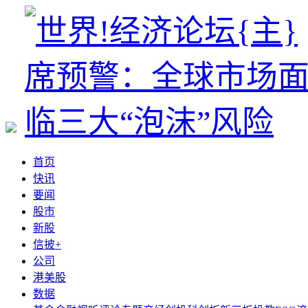
首页
快讯
要闻
股市
新股
信披+
公司
港美股
数据