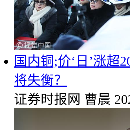
国内铜;价‘日’涨超
将失衡？
证券时报网
曹晨
20