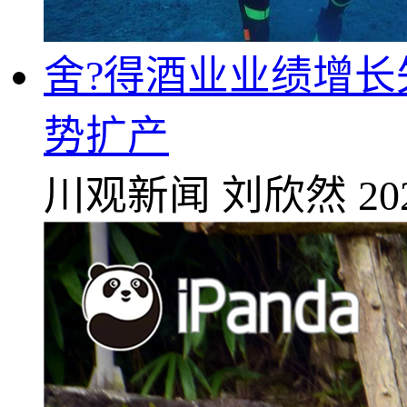
舍?得酒业业绩增
势扩产
川观新闻
刘欣然
20