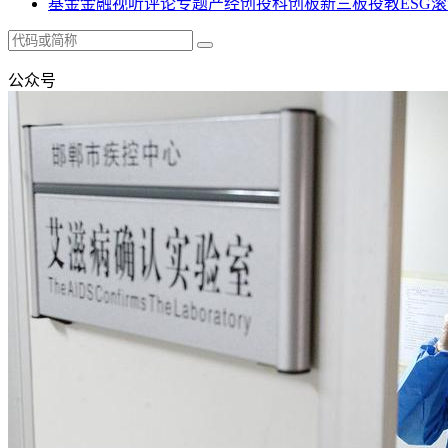
基金
金融
视听
评论
专题
产经
创投
科创板
新三板
投教
ESG
滚
公众号