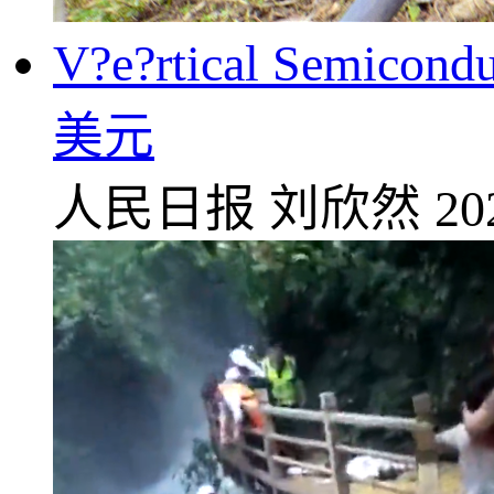
V?e?rtical Se
美元
人民日报
刘欣然
20