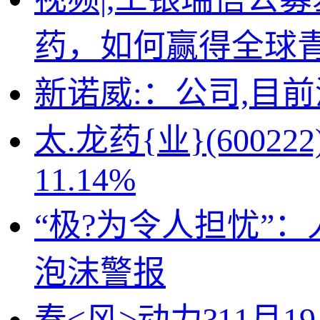
药，如何赢得全球
新诺威:：公司,目前
太.龙药{业}(600
11.14%
“极?为令人担忧”
泡沫警报
春<风>动力?11月