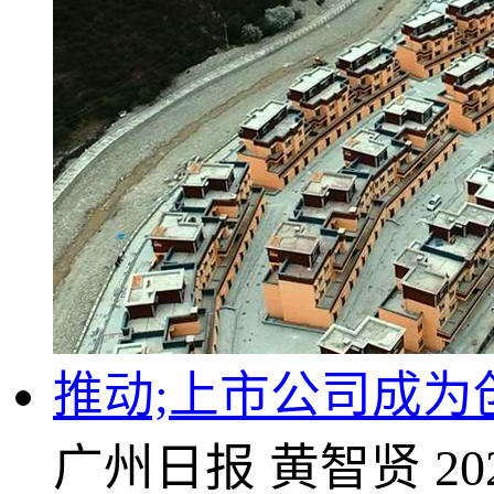
推动;上市公司成为
广州日报
黄智贤
20