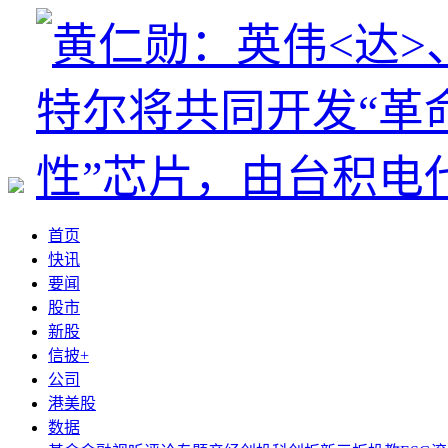
首页
快讯
要闻
股市
新股
信披+
公司
港美股
数据