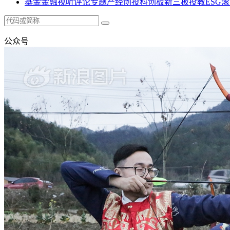
基金
金融
视听
评论
专题
产经
创投
科创板
新三板
投教
ESG
滚
公众号